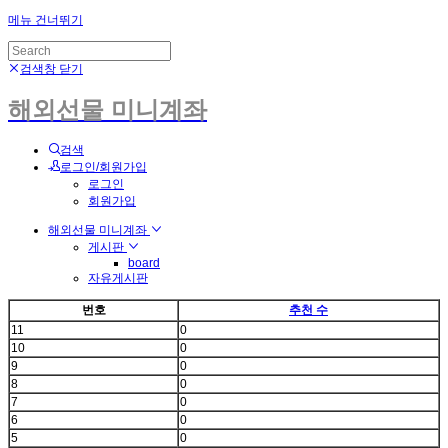
메뉴 건너뛰기
검색창 닫기
해외선물 미니계좌
검색
로그인/회원가입
로그인
회원가입
해외선물 미니계좌
게시판
board
자유게시판
번호
추천 수
11
0
10
0
9
0
8
0
7
0
6
0
5
0