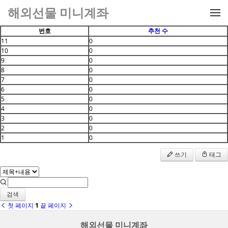
메뉴 건너뛰기
해외선물 미니계좌
번호
추천 수
11
0
10
0
9
0
8
0
7
0
6
0
5
0
4
0
3
0
2
0
1
0
쓰기
태그
검색
첫 페이지
1
끝 페이지
해외선물 미니계좌