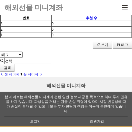
메뉴 건너뛰기
해외선물 미니계좌
번호
추천 수
3
0
2
0
1
0
쓰기
태그
검색
첫 페이지
1
끝 페이지
해외선물 미니계좌
본 사이트는 해외선물 미니계좌 관련 일반 정보 제공을 목적으로 하며 투자 권유
를 하지 않습니다. 파생상품 거래는 원금 손실 위험이 있으며 시장 변동성에 따
라 손실이 확대될 수 있으니 모든 투자 판단과 책임은 이용자 본인에게 있습니
다.
로그인
회원가입