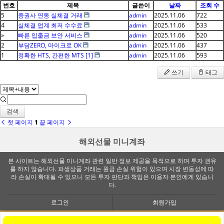
번호
제목
글쓴이
날짜
조회 수
5
증권사 연동 실체결 거래
admin
2025.11.06
722
4
실체결 업계 최저 수수료
admin
2025.11.06
533
»
빠른 입출금 보안 서비스
admin
2025.11.06
520
2
부담ZERO, 마이크로 OK
admin
2025.11.06
437
1
정확한 HTS, 간편한 MTS
[1]
admin
2025.11.06
593
쓰기
태그
검색
첫 페이지
1
끝 페이지
해외선물 미니계좌
본 사이트는 해외선물 미니계좌 관련 일반 정보 제공을 목적으로 하며 투자 권유
를 하지 않습니다. 파생상품 거래는 원금 손실 위험이 있으며 시장 변동성에 따
라 손실이 확대될 수 있으니 모든 투자 판단과 책임은 이용자 본인에게 있습니
다.
로그인
회원가입